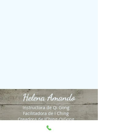
Helena Amando
Instructora de Qi Gong
Facilitadora de I Ching
Creadora de IChing-QiGong