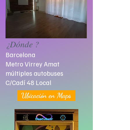
¿Dónde ?
Barcelona
Metro Virrey Amat
múltiples autobuses
C/Cadí 48 Local
Ubicación en Maps