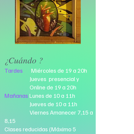
¿Cuándo ?
Tardes
Miércoles de 19 a 20h
Jueves presencial y
Online de 19 a 20h
Mañanas
Lunes de 10 a 11h
Jueves de 10 a 11h
Viernes Amanecer 7,15 a
8,15
Clases reducidas (Máximo 5