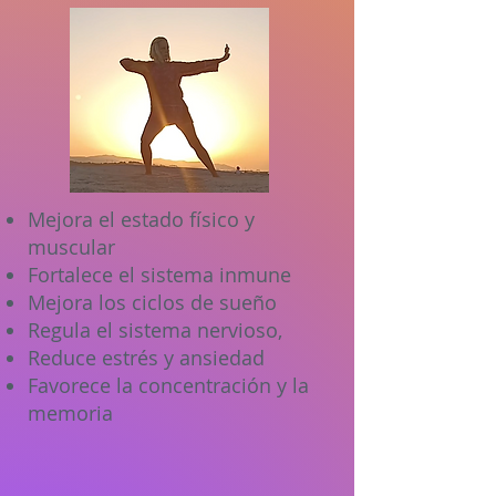
Mejora el estado físico y
muscular
Fortalece el sistema inmune
Mejora los ciclos de sueño
Regula el sistema nervioso,
Reduce estrés y ansiedad
Favorece la concentración y la
memoria