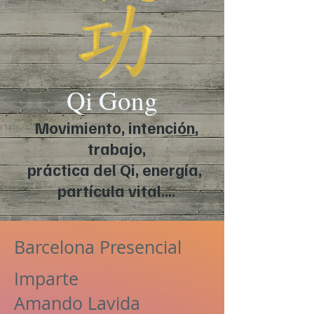
Qi Gong
Movimiento, intención,
trabajo,
práctica del Qi, energía,
partícula vital....
Barcelona Presencial
Imparte
Amando Lavida