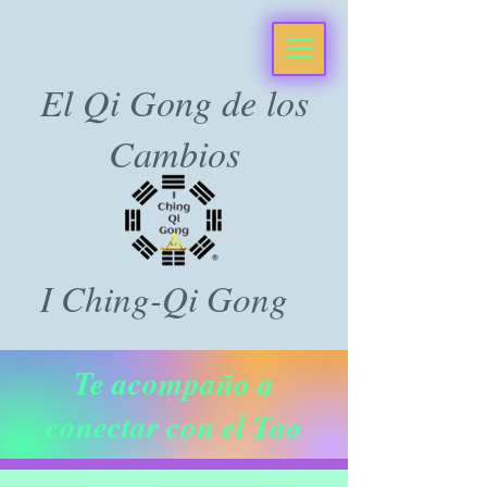
El Qi Gong de los
Cambios
I Ching-Qi Gong
Te acompaño a
conectar con el Tao